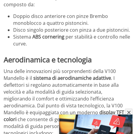
composto da:
Doppio disco anteriore con pinze Brembo
monoblocco a quattro pistoncini.
Disco singolo posteriore con pinza a due pistoncini.
Sistema
ABS cornering
per stabilità e controllo nelle
curve.
Aerodinamica e tecnologia
Una delle innovazioni più sorprendenti della V100
Mandello è il
sistema di aerodinamiche adattive
. I
deflettori si regolano automaticamente in base alla
velocità e alla modalità di guida selezionata,
migliorando il comfort e ottimizzando l’efficienza
aerodinamica. Dal punto di vista tecnologico, la V100
Mandello è equipaggiata con un moderno
display TFT a
colori
che consente di gestire il controllo di trazione e le
modalità di guida personalizzabili. Altri aspetti
tecnologici includono: