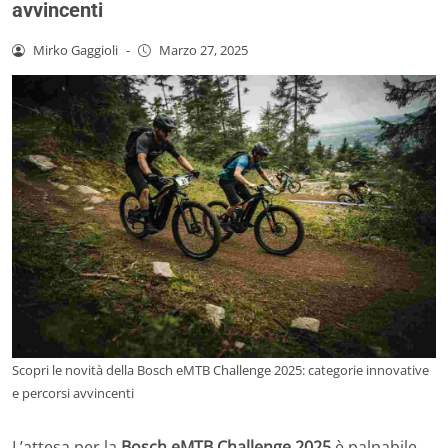
avvincenti
Mirko Gaggioli
-
Marzo 27, 2025
Scopri le novità della Bosch eMTB Challenge 2025: categorie innovative
e percorsi avvincenti
L’attesa per la
Bosch eMTB Challenge 2025
è palpabile