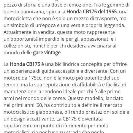
pezzo di storia e una dose di emozione. Tra le gemme di
questo panorama, spicca la
Honda CB175 del 1965
, una
motocicletta che non è solo un mezzo di trasporto, ma
un simbolo di un’epoca e una vera e propria leggenda.
Attualmente in vendita, questa moto rappresenta
un’opportunità imperdibile per gli appassionati e i
collezionisti, nonché per chi desidera avvicinarsi al
mondo delle
gare vintage
.
La
Honda CB175
è una bicilindrica concepita per offrire
un’esperienza di guida accessibile e divertente. Con un
motore da 175cc, non è la moto più potente del suo
tempo, ma la sua reputazione di affidabilità e facilità di
manutenzione la rendono ideale per chi è alle prime
armi nel mondo delle corse. Questo modello, lanciato
nei primi anni ’60, ha contribuito a definire il mercato
motociclistico giapponese, offrendo prestazioni solide e
un design accattivante. La CB175 è diventata
rapidamente un punto di riferimento per molti
motociclisti, sia per l’uso su strada che per le