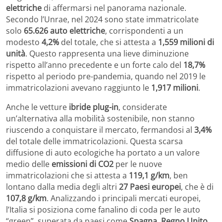
elettriche
di affermarsi nel panorama nazionale.
Secondo l’Unrae, nel 2024 sono state immatricolate
solo
65.626 auto elettriche
, corrispondenti a un
modesto
4,2%
del totale, che si attesta a
1,559 milioni di
unità
. Questo rappresenta una lieve diminuzione
rispetto all’anno precedente e un forte calo del
18,7%
rispetto al periodo pre-pandemia, quando nel 2019 le
immatricolazioni avevano raggiunto le
1,917 milioni
.
Anche le vetture
ibride plug-in
, considerate
un’alternativa alla mobilità sostenibile, non stanno
riuscendo a conquistare il mercato, fermandosi al
3,4%
del totale delle immatricolazioni. Questa scarsa
diffusione di auto ecologiche ha portato a un valore
medio delle
emissioni di CO2
per le nuove
immatricolazioni che si attesta a
119,1 g/km
, ben
lontano dalla media degli altri
27 Paesi europei
, che è di
107,8 g/km
. Analizzando i principali mercati europei,
l’Italia si posiziona come fanalino di coda per le auto
“green”, superata da paesi come
Spagna
,
Regno Unito
,