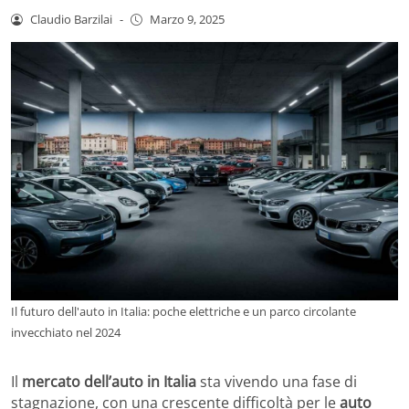
Claudio Barzilai
-
Marzo 9, 2025
Il futuro dell'auto in Italia: poche elettriche e un parco circolante
invecchiato nel 2024
Il
mercato dell’auto in Italia
sta vivendo una fase di
stagnazione, con una crescente difficoltà per le
auto