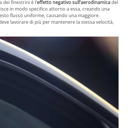
 dei finestrini è l’
effetto negativo sull’aerodinamica
del
uisce in modo specifico attorno a essa, creando una
 questo flusso uniforme, causando una maggiore
eve lavorare di più per mantenere la stessa velocità,