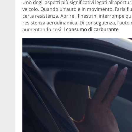
Uno degli aspetti più significativi legati all’apertura
veicolo. Quando un’auto è in movimento, l’aria fl
certa resistenza. Aprire i finestrini interrompe
resistenza aerodinamica. Di conseguenza, l’auto d
aumentando così il
consumo di carburante
.