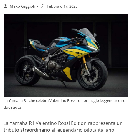
Mirko Gaggioli
-
Febbraio 17, 2025
La Yamaha R1 che celebra Valentino Rossi: un omaggio leggendario su
due ruote
La Yamaha R1 Valentino Rossi Edition rappresenta un
tributo straordinario
al leggendario pilota italiano,