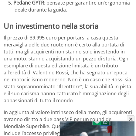
Pedane GYTR
: pensate per garantire un’ergonomia
ideale durante la guida.
Un investimento nella storia
Il prezzo di 39.995 euro per portarsi a casa questa
meraviglia delle due ruote non è certo alla portata di
tutti, ma gli acquirenti non stanno solo investendo in
una moto: stanno acquistando un pezzo di storia. Ogni
esemplare di questa edizione limitata è un tributo
all’eredità di Valentino Rossi, che ha segnato un’epoca
nel motociclismo moderno. Non è un caso che Rossi sia
stato soprannominato “Il Dottore”; la sua abilità in pista
e il suo carisma hanno catturato l’immaginazione degli
appassionati di tutto il mondo.
In aggiunta al valore intrinseco della moto, gli acquirenti
avranno diritto a due pass VIP per un round del
Mondiale Superbike. Questo pacchetto esclusivo
include l’accesso privilegiato al box del team Pata Maxus