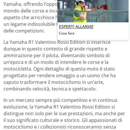
Yamaha, offrendo l’opportunità di vivere da vicino il
mondo delle corse e incontrare i piloti. Questo è un
aspetto che arricchisce l’esperienza di acquisto e crea
un legame indissolubile tra il motociclista e il mondo
ESPERTI ALLARME
delle competizioni.
Cosa fare
La Yamaha R1 Valentino Rossi Edition si inserisce
dunque in questo contesto di grande rispetto e
ammirazione per il pilota, diventando simbolo di
un’epoca e di un modo di intendere le corse e la
motocicletta. Ogni dettaglio di questa moto è stato
progettato per rendere omaggio a un uomo che ha
saputo trasformare il motociclismo in un’arte,
combinando velocità, tecnica e spettacolo.
In un mercato sempre più competitivo e in continua
evoluzione, la Yamaha R1 Valentino Rossi Edition si
distingue non solo per le sue prestazioni, ma anche per
il suo significato culturale e storico. Gli appassionati di
motociclismo e i collezionisti riconosceranno senza