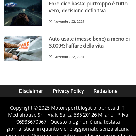
Ford dice basta: purtroppo è tutto
vero, decisione definitiva
Novembre 22, 2025
Auto usate (messe bene) a meno di
3.000€: l’affare della vita
Novembre 22, 2025
Disclaimer
Privacy Policy
Redazione
Copyright © 2025 Motorsportblog.it proprietà di T-
Mediahouse Srl - Viale Sarca 336 20126 Milano - P.Iva
06933670967 - Questo blog non è una testata
giornalistica, in quanto viene aggiornato senza alcuna
periodicità. Non può pertanto considerarsi un prodotto