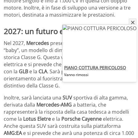
motore singolo e fino a 1.000 CV in quella con doppio
motore. Inoltre, è in fase di sviluppo una versione a tre
motori, destinata a massimizzare le prestazioni.
2027: un futuro elettrico
Nel 2027,
Mercedes
presenterà la
Classe G
in versione
“baby”, un modello di dimensioni ridotte ispirato alla
storica Classe G. Questa vettura sarà completamente
elettrica e si prevede che condivida la
piattaforma MMA
PIANO COTTURA PERICOLOSO
con la
GLB
e la
CLA
. Sarà progettata con un forte
Vanno rimossi
orientamento al fuoristrada, mantenendo il carattere
distintivo della Classe G.
Inoltre, sarà lanciata una
SUV
sportiva di alta gamma,
derivata dalla
Mercedes-AMG
a batteria, che
rappresenterà la risposta della casa tedesca a modelli
come la
Lotus Eletre
e la
Porsche Cayenne
elettrica.
Anche questa SUV sarà costruita sulla piattaforma
AMG:EA
e si prevede che avrà una potenza di circa 1.000