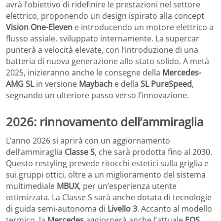
avrà l’obiettivo di ridefinire le prestazioni nel settore
elettrico, proponendo un design ispirato alla concept
Vision One-Eleven
e introducendo un motore elettrico a
flusso assiale, sviluppato internamente. La supercar
punterà a velocità elevate, con l’introduzione di una
batteria di nuova generazione allo stato solido. A metà
2025, inizieranno anche le consegne della
Mercedes-
AMG SL
in versione
Maybach
e della
SL PureSpeed
,
segnando un ulteriore passo verso l’innovazione.
2026: rinnovamento dell’ammiraglia
L’anno 2026 si aprirà con un aggiornamento
dell’ammiraglia
Classe S
, che sarà prodotta fino al 2030.
Questo restyling prevede ritocchi estetici sulla griglia e
sui gruppi ottici, oltre a un miglioramento del sistema
multimediale
MBUX
, per un’esperienza utente
ottimizzata. La Classe S sarà anche dotata di tecnologie
di guida semi-autonoma di
Livello 3
. Accanto al modello
termico, la
Mercedes
aggiornerà anche l’attuale
EQS