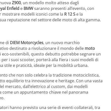
 nuova
Z900
, un modello molto atteso dagli
yal Enfield
e
BMW
saranno presenti all’evento, con
r mostrare modelli iconici come la
R 12 S
e la
 sua reputazione nel settore delle moto di alta gamma.
one di
DIEM Motorcycles
, un nuovo marchio
tivo destinato a rivoluzionare il mondo delle
moto
i eco-sostenibili, questo debutto potrebbe segnare un
per i suoi scooter, porterà alla Fiera i suoi modelli di
 stile e praticità, ideale per la mobilità urbana.
nto che non solo celebra la tradizione motociclistica,
to equilibrio tra innovazione e heritage. Con una vasta
 mercato, dall’elettrico al custom, dai modelli
igura come un appuntamento chiave nel panorama
eo.
zatori hanno previsto una serie di eventi collaterali, tra