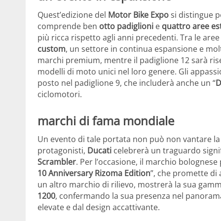
Quest’edizione del
Motor Bike Expo
si distingue p
comprende ben
otto padiglioni
e
quattro aree es
più ricca rispetto agli anni precedenti. Tra le aree
custom
, un settore in continua espansione e molt
marchi premium, mentre il padiglione 12 sarà rise
modelli di moto unici nel loro genere. Gli appassi
posto nel padiglione 9, che includerà anche un “
D
ciclomotori.
marchi di fama mondiale
Un evento di tale portata non può non vantare la
protagonisti,
Ducati
celebrerà un traguardo signi
Scrambler
. Per l’occasione, il marchio bolognese 
10 Anniversary Rizoma Edition
”, che promette di 
un altro marchio di rilievo, mostrerà la sua gamm
1200
, confermando la sua presenza nel panorama m
elevate e dal design accattivante.