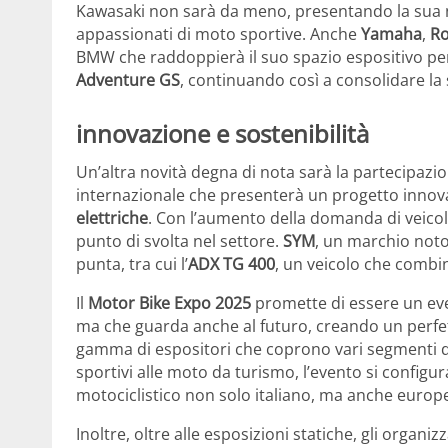
Kawasaki non sarà da meno, presentando la sua
appassionati di moto sportive. Anche
Yamaha
,
Ro
BMW che raddoppierà il suo spazio espositivo pe
Adventure GS
, continuando così a consolidare la
innovazione e sostenibilità
Un’altra novità degna di nota sarà la partecipazi
internazionale che presenterà un progetto innova
elettriche
. Con l’aumento della domanda di veicol
punto di svolta nel settore.
SYM
, un marchio noto 
punta, tra cui l’
ADX TG 400
, un veicolo che combina
Il
Motor Bike Expo 2025
promette di essere un eve
ma che guarda anche al futuro, creando un perfet
gamma di espositori che coprono vari segmenti del
sportivi alle moto da turismo, l’evento si conf
motociclistico non solo italiano, ma anche europ
Inoltre, oltre alle esposizioni statiche, gli organiz