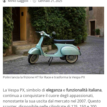
Mirko Gaggioli
-
Gennaio 21, 2025
Polini lancia la frizione HT for Race e trasforma la Vespa PX
La Vespa PX, simbolo di
eleganza
e
funzionalità italiana
,
continua a conquistare il cuore degli appassionati,
nonostante la sua uscita dal mercato nel 2007. Questo
scooter, disponibile nelle cilindrate di 125, 150 e 200