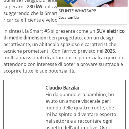
durante i viaggi. Durante i primi test, è stato possibile
superare i
280 kW
utilizzando una colonnina da
300 kW
,
SPUNTE WHATSAPP
suggerendo che la Smart #5 è progettata per una
Cosa cambia
ricarica efficiente e veloce.
In sintesi, la Smart #5 si presenta come un
SUV elettrico
di medie dimensioni
ben progettato, con un design
accattivante, un abitacolo spazioso e caratteristiche
tecniche promettenti. Con l’arrivo previsto nel
2025
,
molti appassionati di automobili e potenziali acquirenti
attendono con interesse di poterla provare su strada e
scoprire tutte le sue potenzialità.
Claudio Barzilai
Fin da quando ero bambino, ho
avuto un amore viscerale per il
mondo delle quattro ruote, che
mi ha spinto a diventare esperto
nel settore e a raccontare ogni
aspetto dell'automotive. Ogni