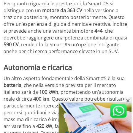
Per quanto riguarda le prestazioni, la Smart #5 si
distingue con un
motore da 363 CV
nella versione a
trazione posteriore, montato posteriormente. Questo
offre un’esperienza di guida dinamica e reattiva. Inoltre,
si prevede anche una variante bimotore
4×4
, che
dovrebbe raggiungere una potenza combinata di quasi
590 CV
, rendendo la Smart #5 un’opzione intrigante
anche per chi cerca performance elevate in un SUV.
Autonomia e ricarica
Un altro aspetto fondamentale della Smart #5 è la sua
batteria
, che nella versione prevista per il mercato
italiano sarà da
100 kWh
, promettendo un’autonomia
reale di circa
400 km
. Questo valore potrebbe risultare
particolarmente interessante per chi utilizza l’auto per
percorsi quotidiani e viaggi più lunghi. La potenza
massima di ricarica è impressionante, con la capacità di
arrivare fino a
420 kW
, facilitando così ricariche rapide