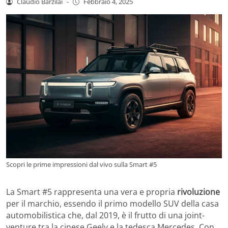
Claudio Barzilai
-
Febbraio 4, 2025
Scopri le prime impressioni dal vivo sulla Smart #5
La Smart #5 rappresenta una vera e propria
rivoluzione
per il marchio, essendo il primo modello SUV della casa
automobilistica che, dal 2019, è il frutto di una joint-
venture tra la cinese Geely e la tedesca Mercedes. Con