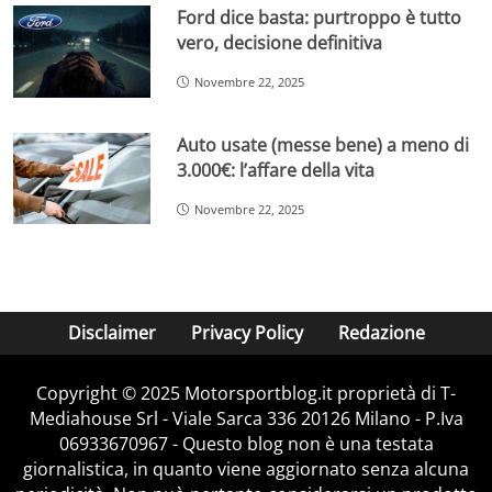
Ford dice basta: purtroppo è tutto
vero, decisione definitiva
Novembre 22, 2025
Auto usate (messe bene) a meno di
3.000€: l’affare della vita
Novembre 22, 2025
Disclaimer
Privacy Policy
Redazione
Copyright © 2025 Motorsportblog.it proprietà di T-
Mediahouse Srl - Viale Sarca 336 20126 Milano - P.Iva
06933670967 - Questo blog non è una testata
giornalistica, in quanto viene aggiornato senza alcuna