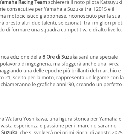
Yamaha Racing Team
schiererà il noto pilota Katsuyuki
rie consecutive per Yamaha a Suzuka tra il 2015 e il
ma motociclistico giapponese, riconosciuto per la sua
 presto altri due talenti, selezionati tra i migliori piloti
o di formare una squadra competitiva e di alto livello.
ica edizione della
8 Ore di Suzuka
sarà una speciale
polavoro di ingegneria, ma sfoggerà anche una livrea
maggiando una delle epoche più brillanti del marchio e
co 21, scelto per la moto, rappresenta un legame con la
richiameranno le grafiche anni ’90, creando un perfetto
sarà Wataru Yoshikawa, una figura storica per Yamaha e
a vasta esperienza e passione per il marchio saranno
i Suzuka
, che si svolgerà nei primi giorni di agosto 2025,