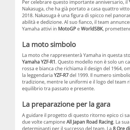
Per celebrare questo importante anniversario, il
Nakasuga, che ha già portato a casa quattro vitto
2018. Nakasuga è una figura di spicco nel panora
abilità e dedizione. Al suo fianco, il team annuncerà
Yamaha attivi in
MotoGP
e
WorldSBK
, promettend
La moto simbolo
La moto che rappresenterà Yamaha in questa stor
Yamaha YZF-R1
. Questo modello non è solo un ca
rossa e bianca che richiama il design del 1964, o
la leggendaria
YZF-R7
del 1999. Il numero simboli
tradizione, mentre le uniformi e il logo del team 
equilibrio tra passato e presente.
La preparazione per la gara
A guidare il progetto di questo ritorno epico ci 
due volte campione
All Japan Road Racing
. La su
determinanti per il successo del team. La
8 Ore d