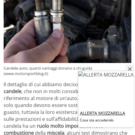
Candele auto, quanti vantaggi donano a chi guida
(www.motorsportblog.it)
Il dettaglio di cui abbiamo deciso di parlarvi sono le
candele
, che non in molti considerano quando facciamo
riferimento al motore di un’auto. Spesso se ne parla
solo quando devono essere sostituite a causa di un
guasto, tuttavia la loro esistenza influisce non poco
ALLERTA MOZZARELLA
sulle prestazioni e sull’affidabilità delle autovetture. La
Cosa sta accadendo
candela ha un
ruolo molto importante
nella
combustione
della
miscela
; alcuni test dimostrano che