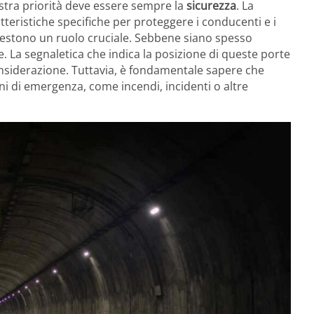
ostra priorità deve essere sempre la
sicurezza
. La
eristiche specifiche per proteggere i conducenti e i
ivestono un ruolo cruciale. Sebbene siano spesso
te. La segnaletica che indica la posizione di queste porte
nsiderazione. Tuttavia, è fondamentale sapere che
zioni di emergenza, come incendi, incidenti o altre