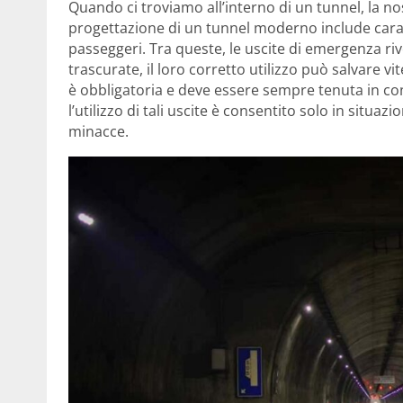
Quando ci troviamo all’interno di un tunnel, la n
progettazione di un tunnel moderno include caratt
passeggeri. Tra queste, le uscite di emergenza r
trascurate, il loro corretto utilizzo può salvare vi
è obbligatoria e deve essere sempre tenuta in co
l’utilizzo di tali uscite è consentito solo in situa
minacce.