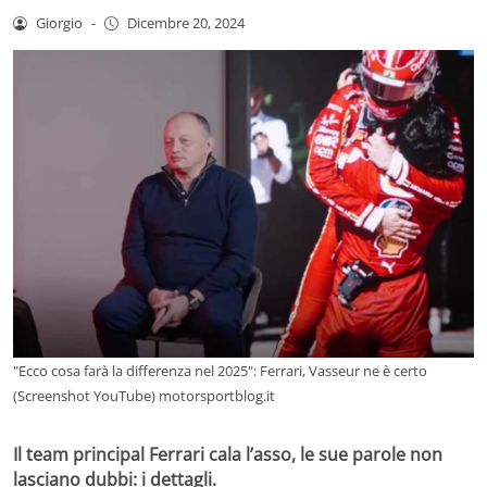
Giorgio
-
Dicembre 20, 2024
"Ecco cosa farà la differenza nel 2025": Ferrari, Vasseur ne è certo
(Screenshot YouTube) motorsportblog.it
Il team principal Ferrari cala l’asso, le sue parole non
lasciano dubbi: i dettagli.