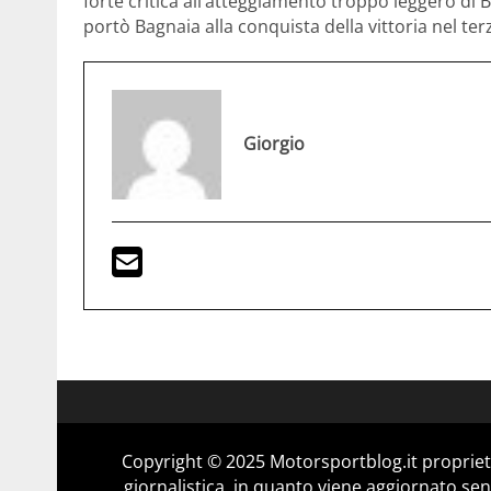
forte critica all’atteggiamento troppo leggero di B
portò Bagnaia alla conquista della vittoria nel t
Giorgio
Copyright © 2025 Motorsportblog.it proprietà
giornalistica, in quanto viene aggiornato sen