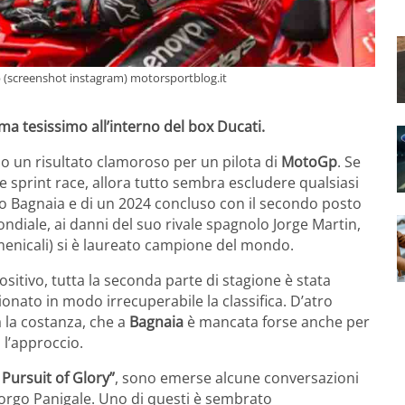
oGp (screenshot instagram) motorsportblog.it
clima tesissimo all’interno del box Ducati.
no un risultato clamoroso per un pilota di
MotoGp
. Se
le sprint race, allora tutto sembra escludere qualsiasi
 Pecco Bagnaia e di un 2024 concluso con il secondo posto
o mondiale, ai danni del suo rivale spagnolo Jorge Martin,
domenicali) si è laureato campione del mondo.
ositivo, tutta la seconda parte di stagione è stata
ionato in modo irrecuperabile la classifica. D’atro
a la costanza, che a
Bagnaia
è mancata forse anche per
o l’approccio.
Pursuit of Glory”
, sono emerse alcune conversazioni
 Borgo Panigale. Uno di questi è sembrato