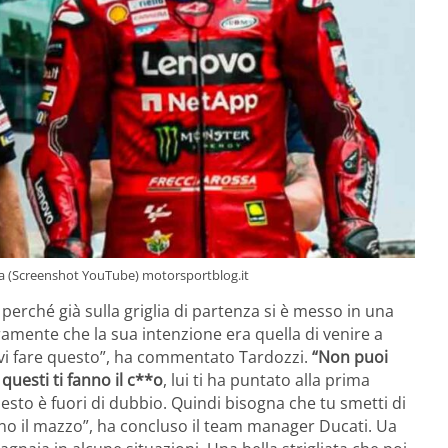
aia (Screenshot YouTube) motorsportblog.it
i perché già sulla griglia di partenza si è messo in una
ramente che la sua intenzione era quella di venire a
devi fare questo”, ha commentato Tardozzi.
“Non puoi
uesti ti fanno il c**o
, lui ti ha puntato alla prima
uesto è fuori di dubbio. Quindi bisogna che tu smetti di
no il mazzo”, ha concluso il team manager Ducati. Ua