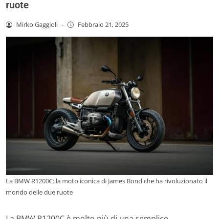
ruote
Mirko Gaggioli
-
Febbraio 21, 2025
La BMW R1200C: la moto iconica di James Bond che ha rivoluzionato il
mondo delle due ruote
La BMW R1200C è molto più di una semplice