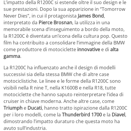
L’impatto della R1200C si estende oltre il suo design e le
sue prestazioni. Dopo la sua apparizione in “Tomorrow
Never Dies”, in cui il protagonista
James Bond
,
interpretato da
Pierce Brosnan
, la utilizza in una
memorabile scena d’inseguimento a bordo della moto,
la R1200C è diventata un’icona della cultura pop. Questo
film ha contribuito a consolidare l’immagine della BMW
come produttore di motociclette
innovative
e di
alta
gamma
.
La R1200C ha influenzato anche il design di modelli
successivi sia della stessa BMW che di altre case
motociclistiche. Le linee e le forme della R1200C sono
visibili nella R nine T, nella K1600B e nella R18, tutte
motociclette che hanno saputo reinterpretare l’idea di
cruiser in chiave moderna. Anche altre case, come
Triumph
e
Ducati
, hanno tratto ispirazione dalla R1200C
per i loro modelli, come la
Thunderbird 1700
e la
Diavel
,
dimostrando l’impatto duraturo che questa moto ha
avuto sull’industria.