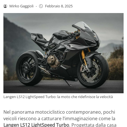
Mirko Gaggioli
-
Febbraio 8, 2025
Langen LS12 LightSpeed Turbo: la moto che ridefinisce la velocità
Nel panorama motociclistico contemporaneo, pochi
veicoli riescono a catturare l’immaginazione come la
Langen LS12 LightSpeed Turbo
. Progettata dalla casa