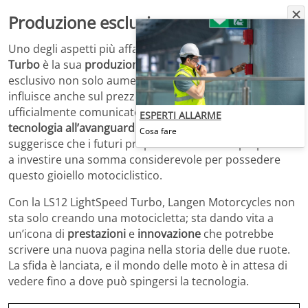
Produzione esclusiva e prezzo
Uno degli aspetti più affascinanti della
LS12 LightSpeed
Turbo
è la sua
produzione limitata
. Questo approccio
esclusivo non solo aumenta il prestigio del modello, ma
influisce anche sul prezzo, che non è ancora stato
ufficialmente comunicato. Tuttavia, la combinazione di
ESPERTI ALLARME
tecnologia all’avanguardia
e produzione limitata
Cosa fare
suggerisce che i futuri proprietari dovranno prepararsi
a investire una somma considerevole per possedere
questo gioiello motociclistico.
Con la LS12 LightSpeed Turbo, Langen Motorcycles non
sta solo creando una motocicletta; sta dando vita a
un’icona di
prestazioni
e
innovazione
che potrebbe
scrivere una nuova pagina nella storia delle due ruote.
La sfida è lanciata, e il mondo delle moto è in attesa di
vedere fino a dove può spingersi la tecnologia.