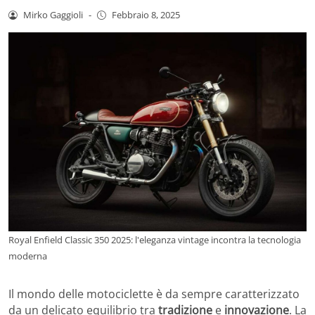
Mirko Gaggioli
-
Febbraio 8, 2025
Royal Enfield Classic 350 2025: l'eleganza vintage incontra la tecnologia
moderna
Il mondo delle motociclette è da sempre caratterizzato
da un delicato equilibrio tra
tradizione
e
innovazione
. La