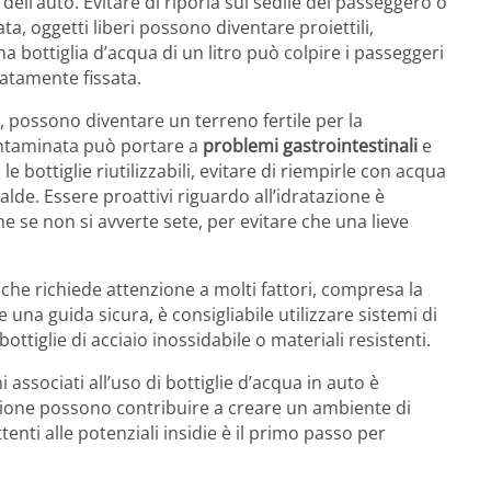
 dell’auto. Evitare di riporla sul sedile del passeggero o
a, oggetti liberi possono diventare proiettili,
a bottiglia d’acqua di un litro può colpire i passeggeri
atamente fissata.
le, possono diventare un terreno fertile per la
contaminata può portare a
problemi gastrointestinali
e
le bottiglie riutilizzabili, evitare di riempirle con acqua
alde. Essere proattivi riguardo all’idratazione è
 se non si avverte sete, per evitare che una lieve
he richiede attenzione a molti fattori, compresa la
e una guida sicura, è consigliabile utilizzare sistemi di
ottiglie di acciaio inossidabile o materiali resistenti.
 associati all’uso di bottiglie d’acqua in auto è
ione possono contribuire a creare un ambiente di
tenti alle potenziali insidie è il primo passo per