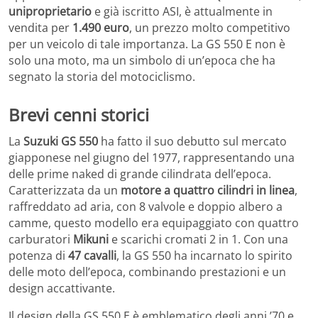
uniproprietario
e già iscritto ASI, è attualmente in
vendita per
1.490 euro
, un prezzo molto competitivo
per un veicolo di tale importanza. La GS 550 E non è
solo una moto, ma un simbolo di un’epoca che ha
segnato la storia del motociclismo.
Brevi cenni storici
La
Suzuki GS 550
ha fatto il suo debutto sul mercato
giapponese nel giugno del 1977, rappresentando una
delle prime naked di grande cilindrata dell’epoca.
Caratterizzata da un
motore a quattro cilindri in linea
,
raffreddato ad aria, con 8 valvole e doppio albero a
camme, questo modello era equipaggiato con quattro
carburatori
Mikuni
e scarichi cromati 2 in 1. Con una
potenza di
47 cavalli
, la GS 550 ha incarnato lo spirito
delle moto dell’epoca, combinando prestazioni e un
design accattivante.
Il design della GS 550 E è emblematico degli anni ’70 e