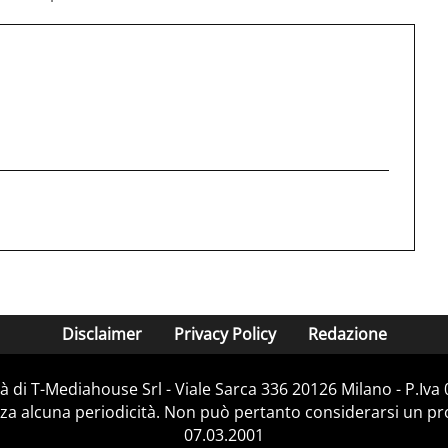
Disclaimer
Privacy Policy
Redazione
 di T-Mediahouse Srl - Viale Sarca 336 20126 Milano - P.Iv
za alcuna periodicità. Non può pertanto considerarsi un prod
07.03.2001