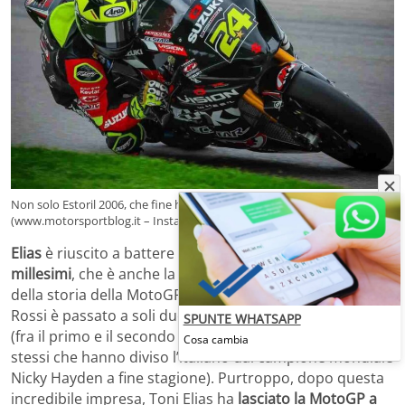
Non solo Estoril 2006, che fine ha fatto il pilota spagnolo ex MotoGP
(www.motorsportblog.it – Instagram Toni Elias)
Elias
è riuscito a battere il Dottore per
soli due
millesimi
, che è anche la vittoria con meno distacco
della storia della MotoGP: la singolare coincidenza è che
Rossi è passato a soli due millesimi dal titolo mondiale
SPUNTE WHATSAPP
(fra il primo e il secondo sono in ballo cinque punti, gli
Cosa cambia
stessi che hanno diviso l’italiano dal campione mondiale
Nicky Hayden a fine stagione). Purtroppo, dopo questa
incredibile impresa, Toni Elias ha
lasciato la MotoGP a