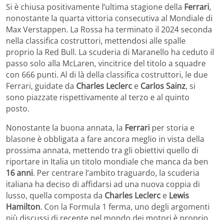
Si è chiusa positivamente l’ultima stagione della
Ferrari
,
nonostante la quarta vittoria consecutiva al Mondiale di
Max Verstappen. La Rossa ha terminato il 2024 seconda
nella classifica costruttori, mettendosi alle spalle
proprio la Red Bull. La scuderia di Maranello ha ceduto il
passo solo alla McLaren, vincitrice del titolo a squadre
con 666 punti. Al di là della classifica costruttori, le due
Ferrari, guidate da
Charles Leclerc
e
Carlos Sainz
, si
sono piazzate rispettivamente al terzo e al quinto
posto.
Nonostante la buona annata, la
Ferrari
per storia e
blasone è obbligata a fare ancora meglio in vista della
prossima annata, mettendo tra gli obiettivi quello di
riportare in Italia un titolo mondiale che manca da ben
16 anni
. Per centrare l’ambito traguardo, la scuderia
italiana ha deciso di affidarsi ad una nuova coppia di
lusso, quella composta da
Charles Leclerc
e
Lewis
Hamilton
. Con la Formula 1 ferma, uno degli argomenti
più discussi di recente nel mondo dei motori è proprio