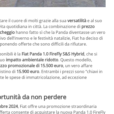
re il cuore di molti grazie alla sua
versatilità
e al suo
vita quotidiana in città. La combinazione di
prezzo
archeggio
hanno fatto sì che la Panda diventasse un vero
rivo dell’inverno e le festività natalizie, Fiat ha deciso di
ponendo offerte che sono difficili da rifiutare.
onibili è la
Fiat Panda 1.0 FireFly S&S Hybrid
, che si
 suo
impatto ambientale ridotto
. Questo modello,
zzo promozionale di 15.500 euro
, un vero affare
istino di
15.900 euro
. Entrambi i prezzi sono “chiavi in
te le spese di immatricolazione, ad eccezione
ortunità da non perdere
mbre 2024
, Fiat offre una promozione straordinaria
fferta consente di acquistare la nuova Panda 1.0 FireFly