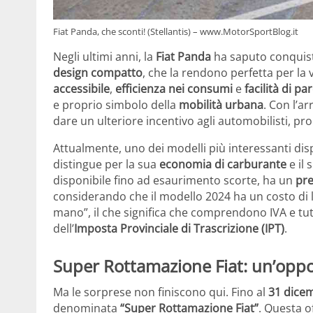
Fiat Panda, che sconti! (Stellantis) – www.MotorSportBlog.it
Negli ultimi anni, la
Fiat Panda
ha saputo conquista
design compatto
, che la rendono perfetta per la 
accessibile
,
efficienza nei consumi
e
facilità di p
e proprio simbolo della
mobilità urbana
. Con l’ar
dare un ulteriore incentivo agli automobilisti, pro
Attualmente, uno dei modelli più interessanti disp
distingue per la sua
economia di carburante
e il
disponibile fino ad esaurimento scorte, ha un
pre
considerando che il modello 2024 ha un costo di l
mano”, il che significa che comprendono IVA e tut
dell’
Imposta Provinciale di Trascrizione (IPT)
.
Super Rottamazione Fiat: un’opp
Ma le sorprese non finiscono qui. Fino al
31 dice
denominata
“Super Rottamazione Fiat”
. Questa o