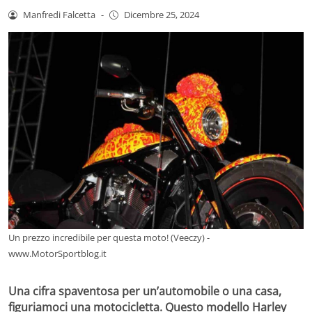
Manfredi Falcetta
-
Dicembre 25, 2024
Un prezzo incredibile per questa moto! (Veeczy) -
www.MotorSportblog.it
Una cifra spaventosa per un’automobile o una casa,
figuriamoci una motocicletta. Questo modello Harley