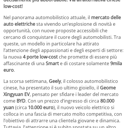
low-cost!
Nel panorama automobilistico attuale, il
mercato delle
auto elettriche
sta vivendo un’esplosione di novità e
opportunità, con nuove proposte accessibili che
cercano di conquistare il cuore degli automobilisti. Tra
queste, un modello in particolare ha attirato
l’attenzione degli appassionati e degli esperti di settore:
la nuova
4 porte low-cost
che promette di essere più
affascinante di una
Smart
e di costare solamente
9mila
euro
.
La scorsa settimana,
Geely
, il colosso automobilistico
cinese, ha presentato il suo ultimo gioiello, il
Geome
Xingyuan EV
, pensato per sfidare i leader del mercato
come
BYD
. Con un prezzo d’ingresso di circa
80.000
yuan
(circa
10.000 euro
), il nuovo veicolo elettrico si
colloca in una fascia di mercato molto competitiva, con
l’obiettivo di attrarre una clientela giovane e dinamica.
Tuttavia, l’attenzione si è subito spostata su un altro