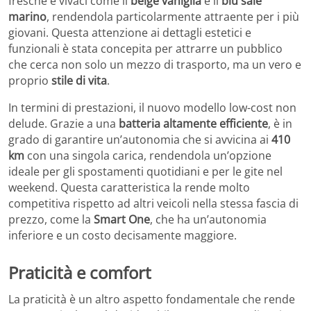
fresche e vivaci come il
beige vaniglia
e il
blu sale
marino
, rendendola particolarmente attraente per i più
giovani. Questa attenzione ai dettagli estetici e
funzionali è stata concepita per attrarre un pubblico
che cerca non solo un mezzo di trasporto, ma un vero e
proprio
stile di vita
.
In termini di prestazioni, il nuovo modello low-cost non
delude. Grazie a una
batteria altamente efficiente
, è in
grado di garantire un’autonomia che si avvicina ai
410
km
con una singola carica, rendendola un’opzione
ideale per gli spostamenti quotidiani e per le gite nel
weekend. Questa caratteristica la rende molto
competitiva rispetto ad altri veicoli nella stessa fascia di
prezzo, come la
Smart One
, che ha un’autonomia
inferiore e un costo decisamente maggiore.
Praticità e comfort
La praticità è un altro aspetto fondamentale che rende