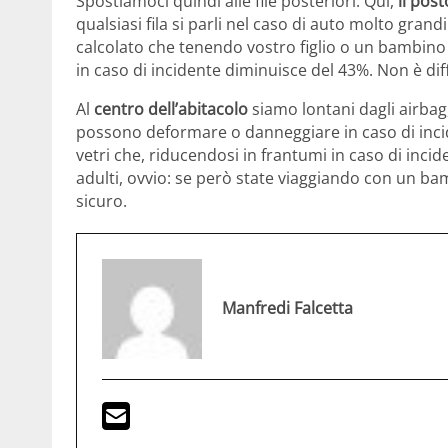
Spostiamoci quindi alle file posteriori. Qui,
il pos
qualsiasi fila si parli nel caso di auto molto gra
calcolato che tenendo vostro figlio o un bambino in
in caso di incidente diminuisce del 43%. Non è diffi
Al
centro dell’abitacolo
siamo lontani dagli airbag,
possono deformare o danneggiare in caso di incide
vetri che, riducendosi in frantumi in caso di inci
adulti, ovvio: se però state viaggiando con un b
sicuro.
Manfredi Falcetta