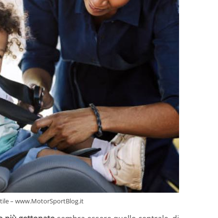
nutile – www.MotorSportBlog.it