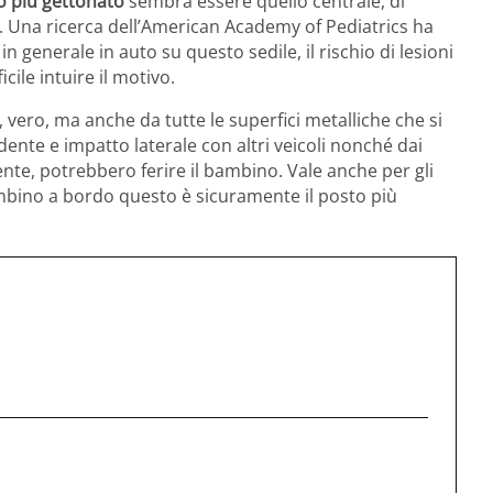
to più gettonato
sembra essere quello centrale, di
ndi. Una ricerca dell’American Academy of Pediatrics ha
 generale in auto su questo sedile, il rischio di lesioni
cile intuire il motivo.
 vero, ma anche da tutte le superfici metalliche che si
nte e impatto laterale con altri veicoli nonché dai
dente, potrebbero ferire il bambino. Vale anche per gli
ambino a bordo questo è sicuramente il posto più