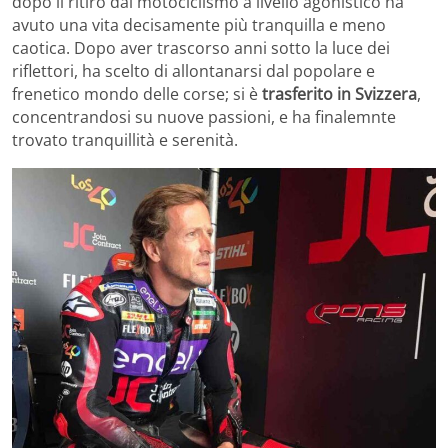
dopo il ritiro dal motociclismo a livello agonistico ha
avuto una vita decisamente più tranquilla e meno
caotica. Dopo aver trascorso anni sotto la luce dei
riflettori, ha scelto di allontanarsi dal popolare e
frenetico mondo delle corse; si è
trasferito in Svizzera
,
concentrandosi su nuove passioni, e ha finalemnte
trovato tranquillità e serenità.