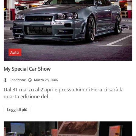
Auto
My Special Car Show
Redazione
Marzo 28, 2006
Dal 31 marzo al 2 aprile presso Rimini Fiera ci sarà la
quarta edizione del…
Leggi di più