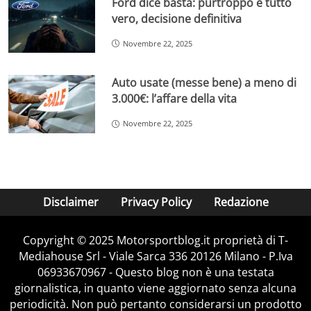
Ford dice basta: purtroppo è tutto
vero, decisione definitiva
Novembre 22, 2025
Auto usate (messe bene) a meno di
3.000€: l’affare della vita
Novembre 22, 2025
Disclaimer
Privacy Policy
Redazione
Copyright © 2025 Motorsportblog.it proprietà di T-
Mediahouse Srl - Viale Sarca 336 20126 Milano - P.Iva
06933670967 - Questo blog non è una testata
giornalistica, in quanto viene aggiornato senza alcuna
periodicità. Non può pertanto considerarsi un prodotto