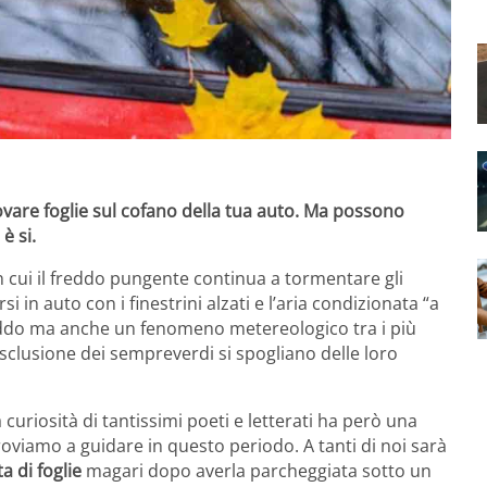
vare foglie sul cofano della tua auto. Ma possono
 è si.
n cui il freddo pungente continua a tormentare gli
i in auto con i finestrini alzati e l’aria condizionata “a
freddo ma anche un fenomeno metereologico tra i più
esclusione dei sempreverdi si spogliano delle loro
curiosità di tantissimi poeti e letterati ha però una
oviamo a guidare in questo periodo. A tanti di noi sarà
 di foglie
magari dopo averla parcheggiata sotto un