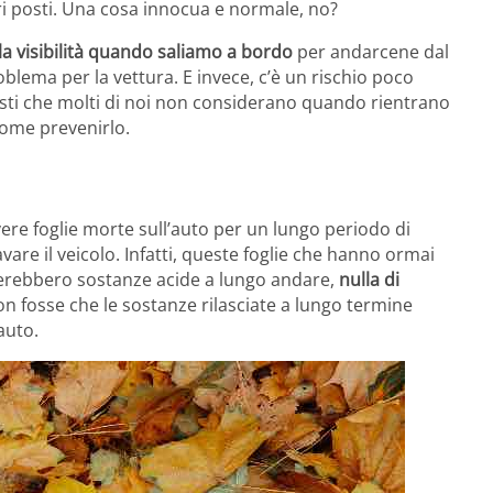
tri posti. Una cosa innocua e normale, no?
la visibilità quando saliamo a bordo
per andarcene dal
ema per la vettura. E invece, c’è un rischio poco
listi che molti di noi non considerano quando rientrano
 come prevenirlo.
ere foglie morte sull’auto per un lungo periodo di
re il veicolo. Infatti, queste foglie che hanno ormai
scerebbero sostanze acide a lungo andare,
nulla di
n fosse che le sostanze rilasciate a lungo termine
auto.