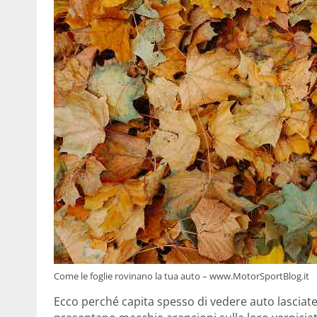
Come le foglie rovinano la tua auto – www.MotorSportBlog.it
Ecco perché capita spesso di vedere auto lasciat