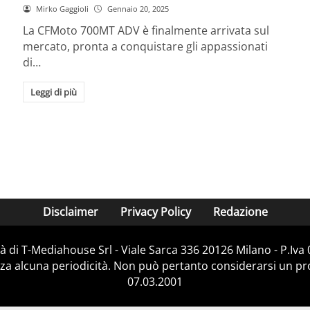
Mirko Gaggioli
Gennaio 20, 2025
La CFMoto 700MT ADV è finalmente arrivata sul
mercato, pronta a conquistare gli appassionati
di…
Leggi di più
Disclaimer
Privacy Policy
Redazione
 di T-Mediahouse Srl - Viale Sarca 336 20126 Milano - P.Iv
za alcuna periodicità. Non può pertanto considerarsi un prod
07.03.2001